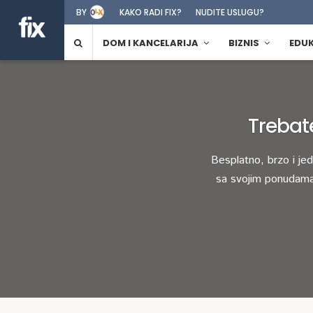
BY
KAKO RADI FIX?
NUDITE USLUGU?
DOM I KANCELARIJA
BIZNIS
EDU
Trebat
Besplatno, brzo i je
sa svojim ponudama