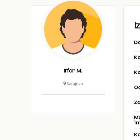
I
Da
Ko
Irfan M.
Ko
Sarajevo
Od
Za
Mo
1m
Ka