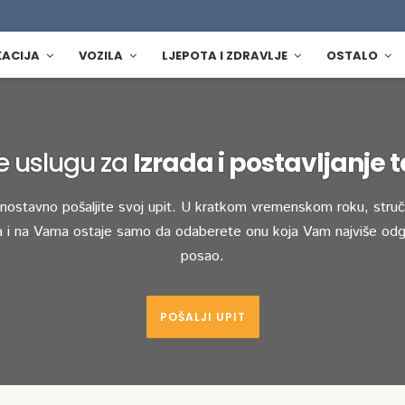
KACIJA
VOZILA
LJEPOTA I ZDRAVLJE
OSTALO
e uslugu za
Izrada i postavljanje 
dnostavno pošaljite svoj upit. U kratkom vremenskom roku, stručn
 i na Vama ostaje samo da odaberete onu koja Vam najviše odg
posao.
POŠALJI UPIT