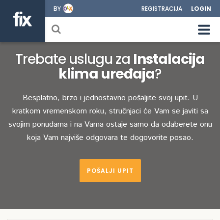
BY
REGISTRACIJA
LOGIN
Trebate uslugu za
Instalacija
klima uređaja
?
Besplatno, brzo i jednostavno pošaljite svoj upit. U
kratkom vremenskom roku, stručnjaci će Vam se javiti sa
svojim ponudama i na Vama ostaje samo da odaberete onu
koja Vam najviše odgovara te dogovorite posao.
POŠALJI UPIT