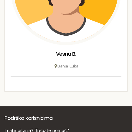
Vesna B.
Banja Luka
Podrška korisnicima
Imate pitanja? Trebate pomoć?