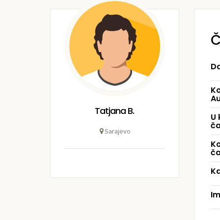
Č
Da
Ko
A
Tatjana B.
U 
č
Sarajevo
Ko
č
Ka
Im