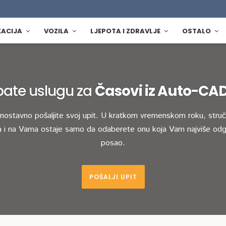
KACIJA
VOZILA
LJEPOTA I ZDRAVLJE
OSTALO
bate uslugu za
Časovi iz Auto-CA
dnostavno pošaljite svoj upit. U kratkom vremenskom roku, stručn
 i na Vama ostaje samo da odaberete onu koja Vam najviše odg
posao.
POŠALJI UPIT