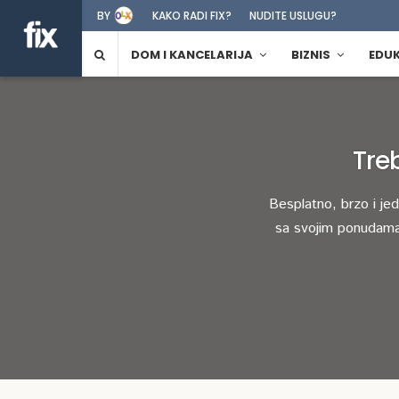
BY
KAKO RADI FIX?
NUDITE USLUGU?
DOM I KANCELARIJA
BIZNIS
EDU
Tre
Besplatno, brzo i je
sa svojim ponudama