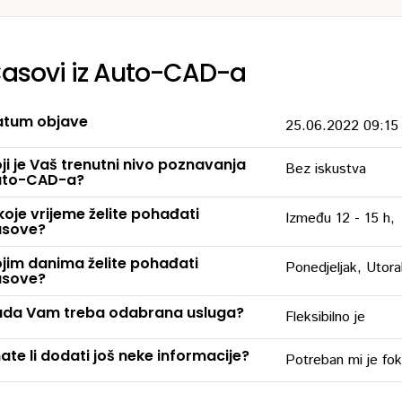
asovi iz Auto-CAD-a
tum objave
25.06.2022 09:15
ji je Vaš trenutni nivo poznavanja
Bez iskustva
uto-CAD-a?
koje vrijeme želite pohađati
Između 12 - 15 h,
asove?
jim danima želite pohađati
Ponedjeljak, Utora
asove?
da Vam treba odabrana usluga?
Fleksibilno je
ate li dodati još neke informacije?
Potreban mi je fok