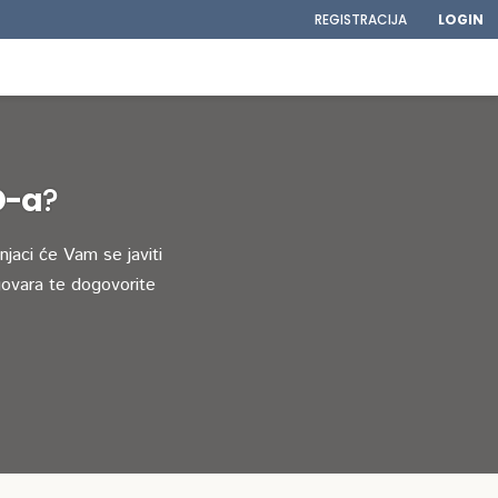
REGISTRACIJA
LOGIN
D-a
?
jaci će Vam se javiti
ovara te dogovorite