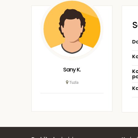
S
Da
Ko
Sany K.
Ko
po
Tuzla
Ka