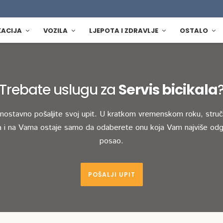
KACIJA
VOZILA
LJEPOTA I ZDRAVLJE
OSTALO
Trebate uslugu za
Servis bicikala
dnostavno pošaljite svoj upit. U kratkom vremenskom roku, stručn
 i na Vama ostaje samo da odaberete onu koja Vam najviše odg
posao.
POŠALJI UPIT