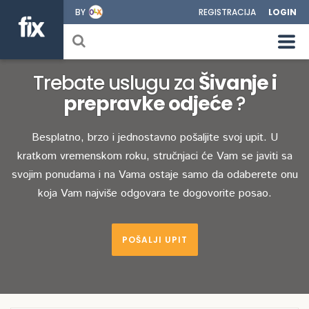
BY
REGISTRACIJA
LOGIN
Trebate uslugu za
Šivanje i
prepravke odjeće
?
Besplatno, brzo i jednostavno pošaljite svoj upit. U
kratkom vremenskom roku, stručnjaci će Vam se javiti sa
svojim ponudama i na Vama ostaje samo da odaberete onu
koja Vam najviše odgovara te dogovorite posao.
POŠALJI UPIT