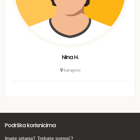
Nina H.
Sarajevo
Podrška korisnicima
Imate pitanja? Trebate pomoć?