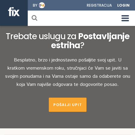
BY
REGISTRACIJA
LOGIN
Trebate uslugu za
Postavljanje
estriha
?
Besplatno, brzo i jednostavno pošaljite svoj upit. U
kratkom vremenskom roku, stručnjaci će Vam se javiti sa
svojim ponudama i na Vama ostaje samo da odaberete onu
koja Vam najviše odgovara te dogovorite posao.
POŠALJI UPIT