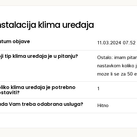
nstalacija klima uređaja
tum objave
11.03.2024 07:52
ji tip klima uređaja je u pitanju?
Ostalo: imam pita
nastavkom koliko j
moze li se za 50 e
liko klima uređaja je potrebno
1
staviti?
da Vam treba odabrana usluga?
Hitno