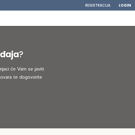
REGISTRACIJA
LOGIN
eđaja
?
jaci će Vam se javiti
ovara te dogovorite