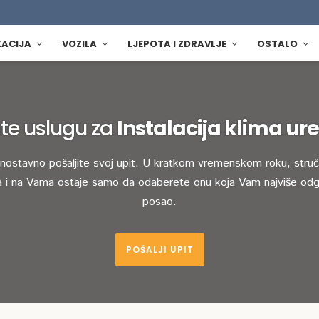
KACIJA
VOZILA
LJEPOTA I ZDRAVLJE
OSTALO
te uslugu za
Instalacija klima ur
dnostavno pošaljite svoj upit. U kratkom vremenskom roku, stručn
 i na Vama ostaje samo da odaberete onu koja Vam najviše odg
posao.
POŠALJI UPIT