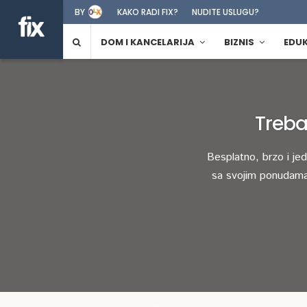
BY
KAKO RADI FIX?
NUDITE USLUGU?
DOM I KANCELARIJA
BIZNIS
EDU
Treba
Besplatno, brzo i je
sa svojim ponudama