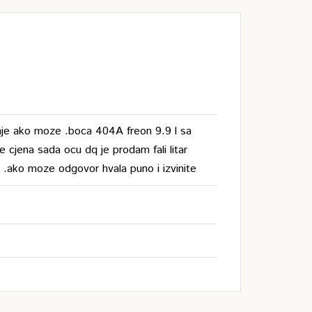
nje ako moze .boca 404A freon 9.9 l sa
e cjena sada ocu dq je prodam fali litar
 .ako moze odgovor hvala puno i izvinite