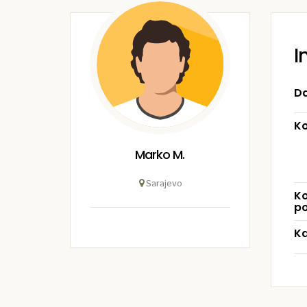
I
Da
Ko
Marko M.
Sarajevo
Ko
po
Ka