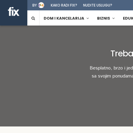
BY
KAKO RADI FIX?
NUDITE USLUGU?
DOM I KANCELARIJA
BIZNIS
EDU
Treba
Besplatno, brzo i je
sa svojim ponudama