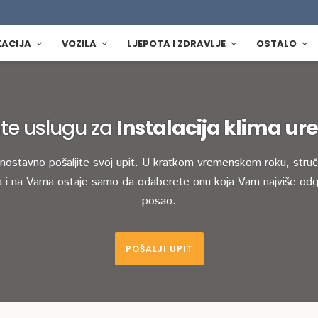
KACIJA
VOZILA
LJEPOTA I ZDRAVLJE
OSTALO
te uslugu za
Instalacija klima ur
dnostavno pošaljite svoj upit. U kratkom vremenskom roku, stručn
 i na Vama ostaje samo da odaberete onu koja Vam najviše odg
posao.
POŠALJI UPIT