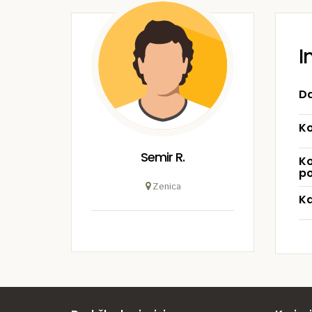
I
Da
Ko
Semir R.
Ko
po
Zenica
Ka