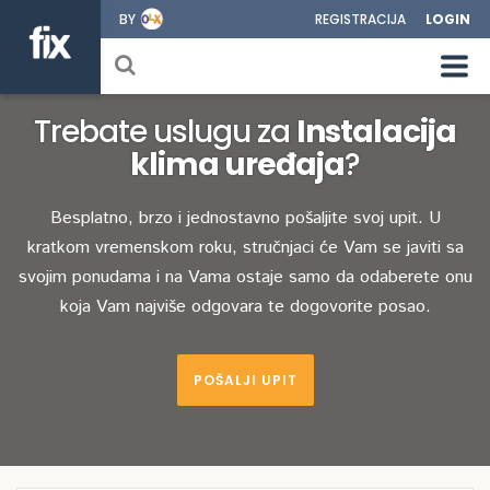
BY
REGISTRACIJA
LOGIN
Trebate uslugu za
Instalacija
klima uređaja
?
Besplatno, brzo i jednostavno pošaljite svoj upit. U
kratkom vremenskom roku, stručnjaci će Vam se javiti sa
svojim ponudama i na Vama ostaje samo da odaberete onu
koja Vam najviše odgovara te dogovorite posao.
POŠALJI UPIT