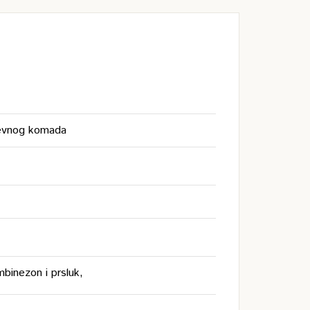
jevnog komada
binezon i prsluk,