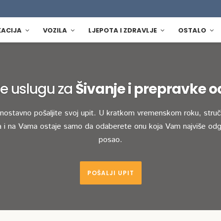
KACIJA
VOZILA
LJEPOTA I ZDRAVLJE
OSTALO
e uslugu za
Šivanje i prepravke 
dnostavno pošaljite svoj upit. U kratkom vremenskom roku, stručn
 i na Vama ostaje samo da odaberete onu koja Vam najviše odg
posao.
POŠALJI UPIT