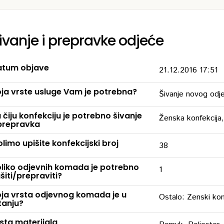
ivanje i prepravke odjeće
tum objave
21.12.2016 17:51
ja vrste usluge Vam je potrebna?
Šivanje novog od
 čiju konfekciju je potrebno šivanje
Ženska konfekcija,
prepravka
limo upišite konfekcijski broj
38
liko odjevnih komada je potrebno
1
šiti/prepraviti?
ja vrsta odjevnog komada je u
Ostalo: Zenski kom
tanju?
sta materijala