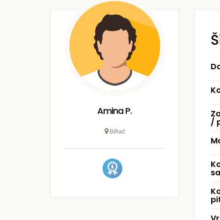
Š
Da
Ko
Amina P.
Za
/ 
Bihać
Mo
Ko
sa
Ko
pi
Vr