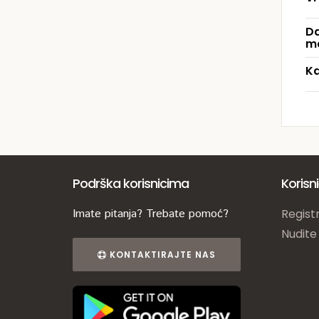
Da
ma
Ka
Podrška korisnicima
Korisn
Imate pitanja? Trebate pomoć?
Registr
Nudite
KONTAKTIRAJTE NAS