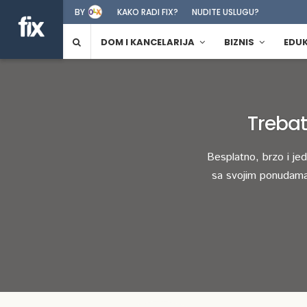
BY
KAKO RADI FIX?
NUDITE USLUGU?
DOM I KANCELARIJA
BIZNIS
EDU
Trebat
Besplatno, brzo i je
sa svojim ponudama