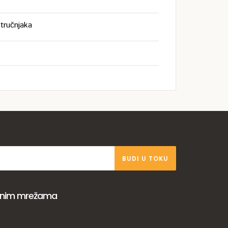
tručnjaka
BUDI U TOKU
venim mrežama