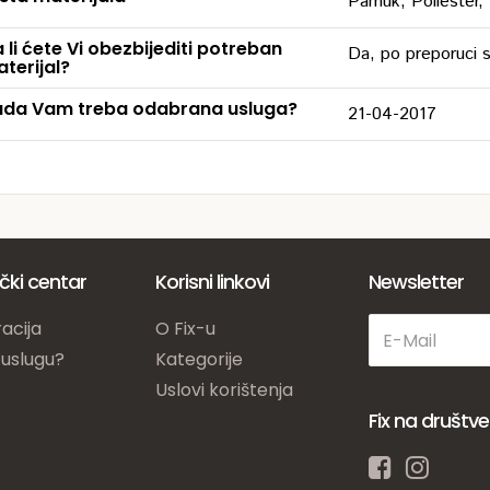
Pamuk, Poliester,
 li ćete Vi obezbijediti potreban
Da, po preporuci s
terijal?
da Vam treba odabrana usluga?
21-04-2017
ički centar
Korisni linkovi
Newsletter
acija
O Fix-u
 uslugu?
Kategorije
Uslovi korištenja
Fix na društ