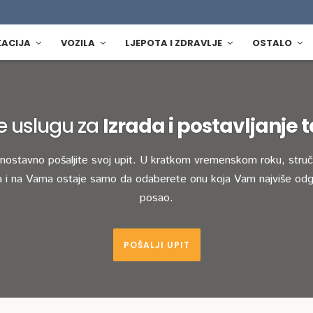
KACIJA
VOZILA
LJEPOTA I ZDRAVLJE
OSTALO
e uslugu za
Izrada i postavljanje 
dnostavno pošaljite svoj upit. U kratkom vremenskom roku, stručn
 i na Vama ostaje samo da odaberete onu koja Vam najviše odg
posao.
POŠALJI UPIT