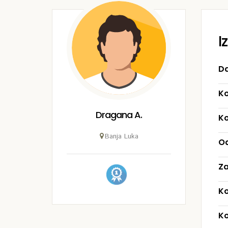
I
Da
Ko
Dragana A.
Ko
Banja Luka
Od
Za
Ko
Ko