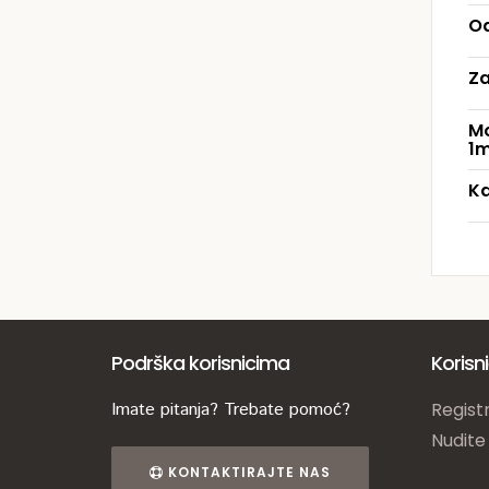
Od
Za
Mo
1m
Ka
Podrška korisnicima
Korisn
Imate pitanja? Trebate pomoć?
Registr
Nudite
KONTAKTIRAJTE NAS