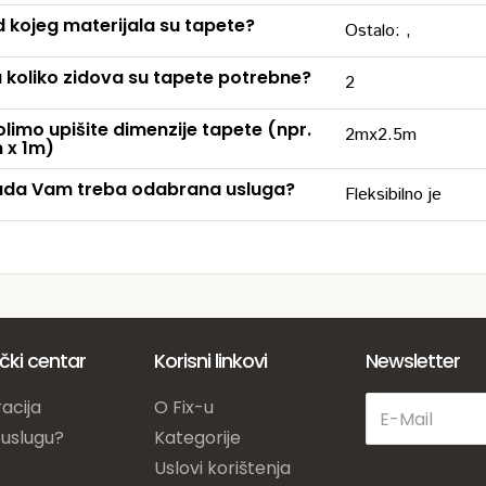
 kojeg materijala su tapete?
Ostalo: ,
 koliko zidova su tapete potrebne?
2
limo upišite dimenzije tapete (npr.
2mx2.5m
 x 1m)
da Vam treba odabrana usluga?
Fleksibilno je
ički centar
Korisni linkovi
Newsletter
acija
O Fix-u
 uslugu?
Kategorije
Uslovi korištenja