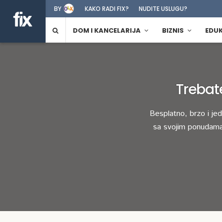
BY
KAKO RADI FIX?
NUDITE USLUGU?
DOM I KANCELARIJA
BIZNIS
EDU
Trebat
Besplatno, brzo i je
sa svojim ponudama