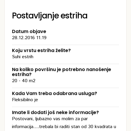
Postavljanje estriha
Datum objave
28.12.2016 11:19
Koju vrstu estriha želite?
Suhi estrih
Na koliko površinu je potrebno nanošenje
estriha?
20 - 40 m2
Kada Vam treba odabrana usluga?
Fleksibilno je
Imate li dodati još neke informacije?
Postovani, ljubazno vas molim za par
informacija....trebala bi raditi stan od 30 kvadrata u