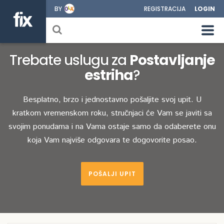
BY
REGISTRACIJA
LOGIN
Trebate uslugu za
Postavljanje
estriha
?
Besplatno, brzo i jednostavno pošaljite svoj upit. U
kratkom vremenskom roku, stručnjaci će Vam se javiti sa
svojim ponudama i na Vama ostaje samo da odaberete onu
koja Vam najviše odgovara te dogovorite posao.
POŠALJI UPIT