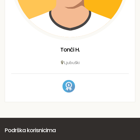
Tonći H.
Ljubuški
Podrška korisnicima