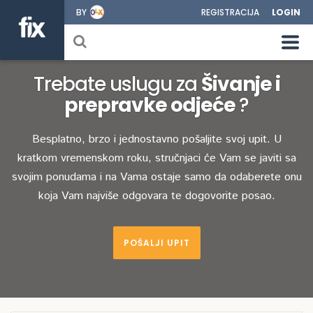
BY
REGISTRACIJA
LOGIN
Trebate uslugu za
Šivanje i
prepravke odjeće
?
Besplatno, brzo i jednostavno pošaljite svoj upit. U
kratkom vremenskom roku, stručnjaci će Vam se javiti sa
svojim ponudama i na Vama ostaje samo da odaberete onu
koja Vam najviše odgovara te dogovorite posao.
POŠALJI UPIT