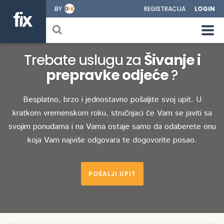
BY
REGISTRACIJA
LOGIN
Trebate uslugu za
Šivanje i
prepravke odjeće
?
Besplatno, brzo i jednostavno pošaljite svoj upit. U
kratkom vremenskom roku, stručnjaci će Vam se javiti sa
svojim ponudama i na Vama ostaje samo da odaberete onu
koja Vam najviše odgovara te dogovorite posao.
POŠALJI UPIT