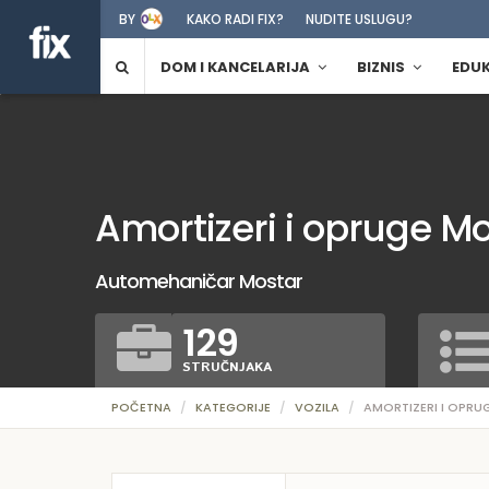
BY
KAKO RADI FIX?
NUDITE USLUGU?
DOM I KANCELARIJA
BIZNIS
EDU
Amortizeri i opruge M
Automehaničar Mostar
129
STRUČNJAKA
POČETNA
KATEGORIJE
VOZILA
AMORTIZERI I OPRU