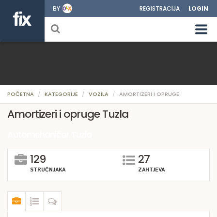
BY
REGISTRACIJA
LOGIN
POČETNA
KATEGORIJE
VOZILA
AMORTIZERI I OPRUGE
Amortizeri i opruge Tuzla
Automehaničar Tuzla
129
27
STRUČNJAKA
ZAHTJEVA