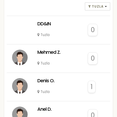
TUZLA
DD&IN
0
Tuzla
Mehmed Z.
0
Tuzla
Denis O.
1
Tuzla
Anel D.
0