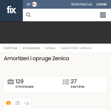
BY
REGISTRACIJA
LOGIN
POČETNA
KATEGORIJE
VOZILA
AMORTIZERI I OPRUGE
Amortizeri i opruge Zenica
Automehaničar Zenica
129
27
STRUČNJAKA
ZAHTJEVA