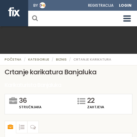
BY
REGISTRACIJA
LOGIN
POČETNA
KATEGORIJE
BIZNIS
CRTANJE KARIKATURA
Crtanje karikatura Banjaluka
Karikaturista Banjaluka
36
22
STRUČNJAKA
ZAHTJEVA