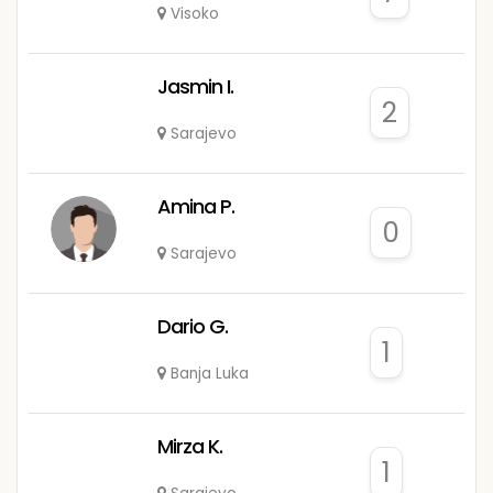
Visoko
Jasmin I.
2
Sarajevo
Amina P.
0
Sarajevo
Dario G.
1
Banja Luka
Mirza K.
1