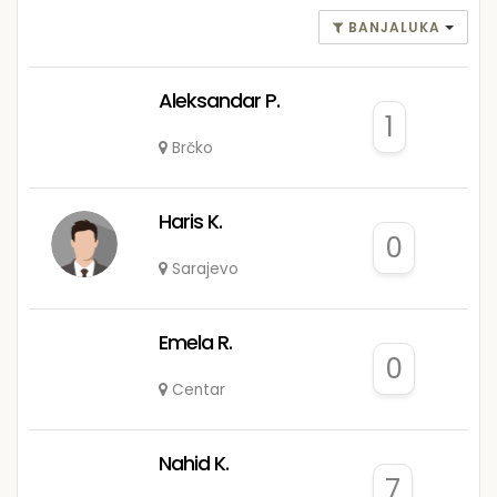
BANJALUKA
Aleksandar P.
1
Brčko
Haris K.
0
Sarajevo
Emela R.
0
Centar
Nahid K.
7