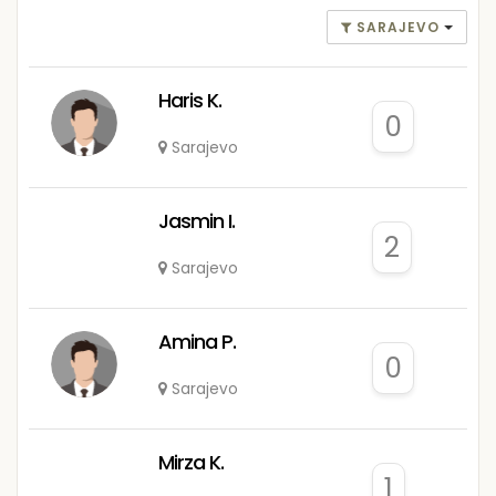
SARAJEVO
Haris K.
0
Sarajevo
Jasmin I.
2
Sarajevo
Amina P.
0
Sarajevo
Mirza K.
1