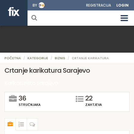
BY
REGISTRACIJA
LOGIN
POČETNA
KATEGORIJE
BIZNIS
CRTANJE KARIKATURA
Crtanje karikatura Sarajevo
Karikaturista Sarajevo
36
22
STRUČNJAKA
ZAHTJEVA