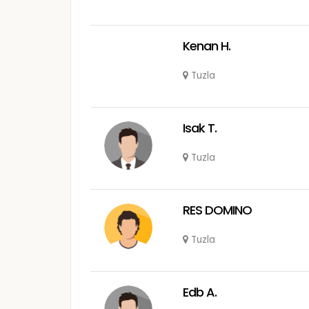
Kenan H.
Tuzla
Isak T.
Tuzla
RES DOMINO
Tuzla
Edb A.