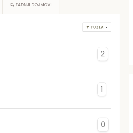
ZADNJI DOJMOVI
TUZLA
2
1
0