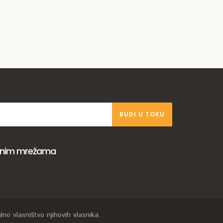
BUDI U TOKU
venim mrežama
no vlasništvo njihovih vlasnika.