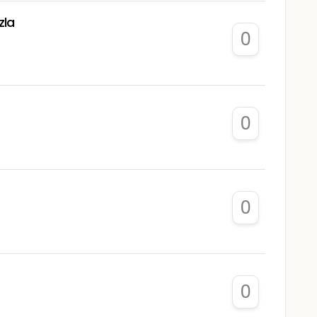
zla
0
0
0
0