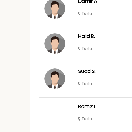
Damir A.
Tuzla
Halid B.
Tuzla
Suad S.
Tuzla
Ramiz I.
Tuzla