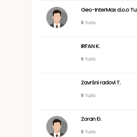
Geo-InterMax d.o.o Tu
Tuzla
IRFAN K.
Tuzla
Završni radovi T.
Tuzla
Zoran Đ.
Tuzla