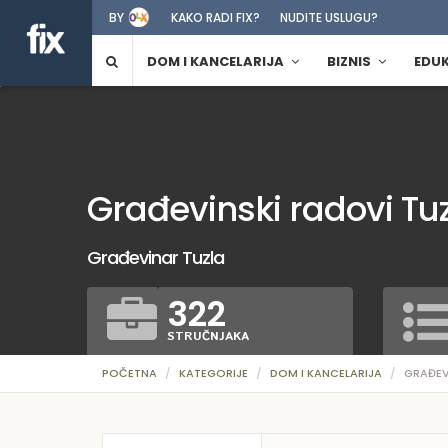
BY
KAKO RADI FIX?
NUDITE USLUGU?
DOM I KANCELARIJA
BIZNIS
EDU
Građevinski radovi Tu
Građevinar Tuzla
322
STRUČNJAKA
POČETNA
KATEGORIJE
DOM I KANCELARIJA
GRAĐEV