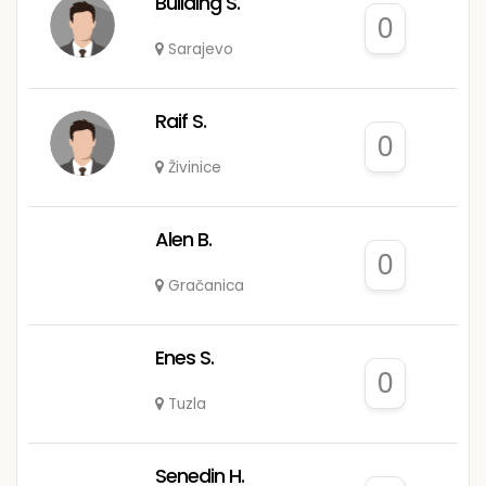
Building S.
0
Sarajevo
Raif S.
0
Živinice
Alen B.
0
Gračanica
Enes S.
0
Tuzla
Senedin H.