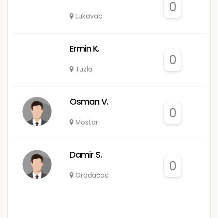
0
Lukavac
Ermin K.
0
Tuzla
Osman V.
0
Mostar
Damir S.
0
Gradačac