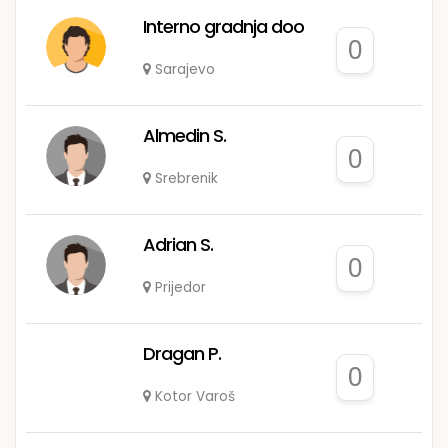
Interno gradnja doo
0
Sarajevo
Almedin S.
0
Srebrenik
Adrian S.
0
Prijedor
Dragan P.
0
Kotor Varoš