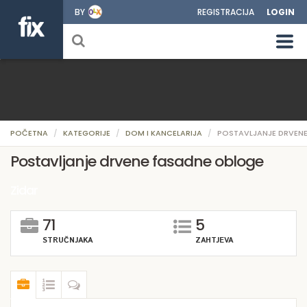
BY
REGISTRACIJA
LOGIN
POČETNA
KATEGORIJE
DOM I KANCELARIJA
POSTAVLJANJE DRVEN
Postavljanje drvene fasadne obloge
Zidar
71
5
STRUČNJAKA
ZAHTJEVA