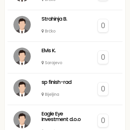
Strahinja B.
0
Brčko
Elvis K.
0
Sarajevo
sp finish-rad
0
Bijeljina
Eagle Eye
Investment d.o.o
0