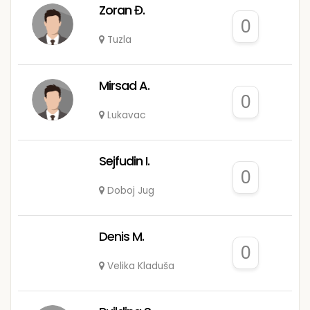
Zoran Đ.
0
Tuzla
Mirsad A.
0
Lukavac
Sejfudin I.
0
Doboj Jug
Denis M.
0
Velika Kladuša