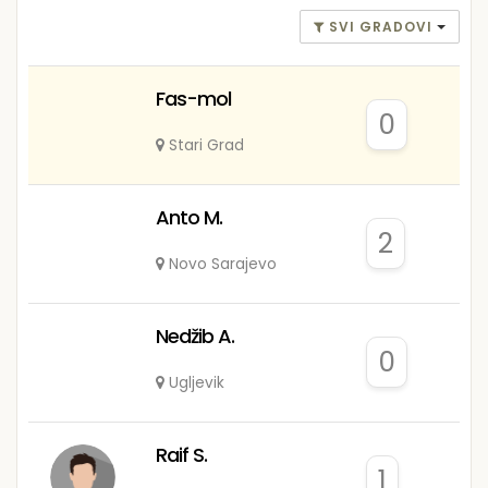
SVI GRADOVI
Fas-mol
0
Stari Grad
Anto M.
2
Novo Sarajevo
Nedžib A.
0
Ugljevik
Raif S.
1