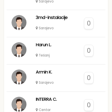
Sarajevo
3md-instalacije
0
Sarajevo
Harun L.
0
Tešanj
Armin K.
0
Sarajevo
INTERRA C.
0
Centar