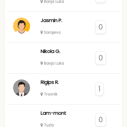
Banja Luka
Jasmin P.
0
Sarajevo
Nikola G.
0
Banja Luka
Rigips R.
1
Travnik
Lam-mont
0
Tuzla