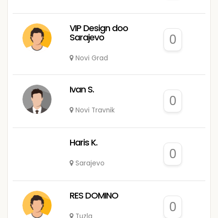
VIP Design doo
Sarajevo
0
Novi Grad
Ivan S.
0
Novi Travnik
Haris K.
0
Sarajevo
RES DOMINO
0
Tuzla