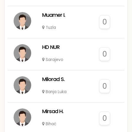
Muamer I.
0
Tuzla
HD NUR
0
Sarajevo
Milorad S.
0
Banja Luka
Mirsad H.
0
Bihać