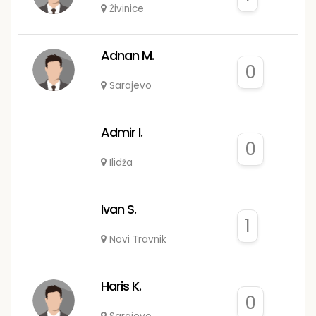
Živinice
Adnan M.
0
Sarajevo
Admir I.
0
Ilidža
Ivan S.
1
Novi Travnik
Haris K.
0