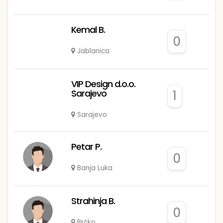
Kemal B.
0
Jablanica
VIP Design d.o.o.
Sarajevo
1
Sarajevo
Petar P.
0
Banja Luka
Strahinja B.
0
Brčko