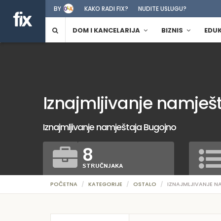
BY
KAKO RADI FIX?
NUDITE USLUGU?
DOM I KANCELARIJA
BIZNIS
EDU
Iznajmljivanje namješ
Iznajmljivanje namještaja Bugojno
8
STRUČNJAKA
POČETNA
KATEGORIJE
OSTALO
IZNAJMLJIVANJE 