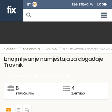
BY
REGISTRACIJA
LOGIN
POČETNA
KATEGORIJE
OSTALO
IZNAJMLJIVANJE NAMJEŠTAJA ZA
Iznajmljivanje namještaja za događaje
Travnik
Iznajmljivanje namještaja Travnik
8
4
STRUČNJAKA
ZAHTJEVA