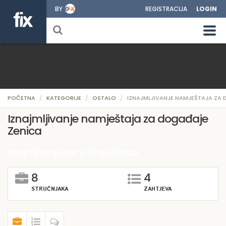
BY
REGISTRACIJA
LOGIN
POČETNA
KATEGORIJE
OSTALO
IZNAJMLJIVANJE NAMJEŠTAJA ZA
Iznajmljivanje namještaja za događaje
Zenica
Iznajmljivanje namještaja Zenica
8
4
STRUČNJAKA
ZAHTJEVA