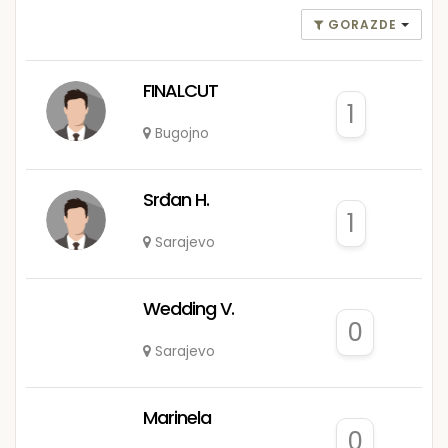
GORAZDE
FINALCUT
1
Bugojno
Srđan H.
1
Sarajevo
Wedding V.
0
Sarajevo
Marinela
0