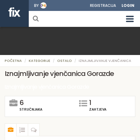
BY
REGISTRACIJA
LOGIN
POČETNA
KATEGORIJE
OSTALO
IZNAJMLJIVANJE VJENČANICA
Iznajmljivanje vjenčanica Gorazde
Iznajmljivanje vjenčanica Gorazde
6
1
STRUČNJAKA
ZAHTJEVA