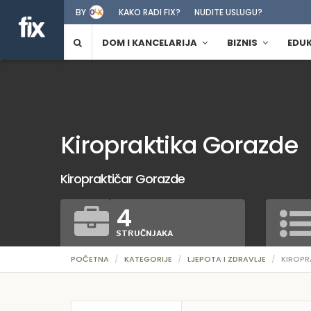
BY
KAKO RADI FIX?
NUDITE USLUGU?
DOM I KANCELARIJA
BIZNIS
EDU
Kiropraktika Gorazde
Kiropraktičar Gorazde
4
STRUČNJAKA
POČETNA
KATEGORIJE
LJEPOTA I ZDRAVLJE
KIROPR