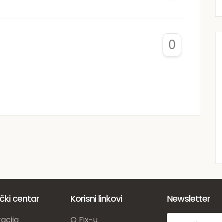
0
ički centar
Korisni linkovi
Newsletter
acija
O Fix-u