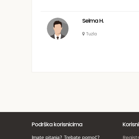
Selma H.
Tuzla
Podrška korisnicima
Korisn
Imate pitanja? Trebate pomoć?
Registr