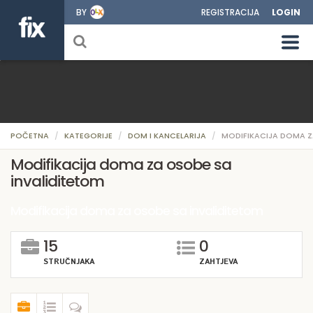
BY
REGISTRACIJA
LOGIN
POČETNA
KATEGORIJE
DOM I KANCELARIJA
MODIFIKACIJA DOMA Z
Modifikacija doma za osobe sa
invaliditetom
Modifikacija doma za osobe sa invaliditetom
15
0
STRUČNJAKA
ZAHTJEVA