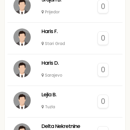
0
Prijedor
Haris F.
0
Stari Grad
Haris D.
0
Sarajevo
Lejla B.
0
Tuzla
Delta Nekretnine