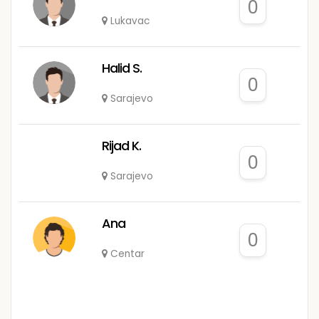
0
Lukavac
Halid S.
0
Sarajevo
Rijad K.
0
Sarajevo
Ana
0
Centar