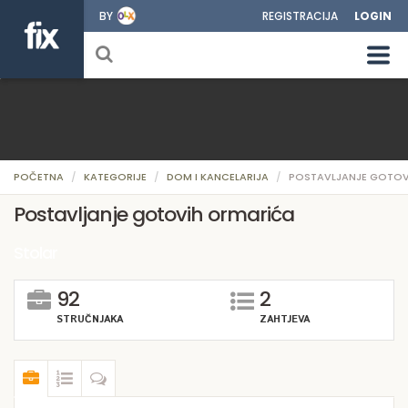
BY
REGISTRACIJA
LOGIN
POČETNA
KATEGORIJE
DOM I KANCELARIJA
POSTAVLJANJE GOTOV
Postavljanje gotovih ormarića
Stolar
92
2
STRUČNJAKA
ZAHTJEVA