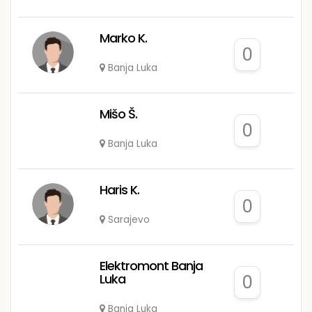
Marko K.
0
Banja Luka
Mišo Š.
0
Banja Luka
Haris K.
0
Sarajevo
Elektromont Banja
Luka
0
Banja Luka