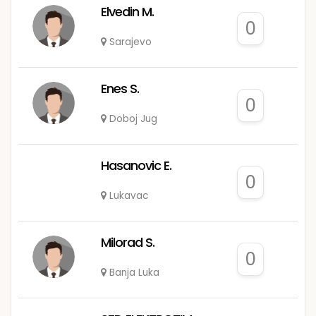
Elvedin M.
0
Sarajevo
Enes S.
0
Doboj Jug
Hasanovic E.
0
Lukavac
Milorad S.
0
Banja Luka