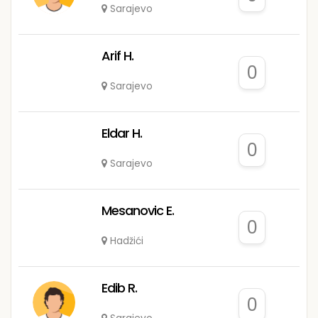
Sarajevo
Arif H.
0
Sarajevo
Eldar H.
0
Sarajevo
Mesanovic E.
0
Hadžići
Edib R.
0