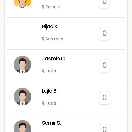
0
Prijedor
Rijad K.
0
Sarajevo
Jasmin C.
0
Tuzla
Lejla B.
0
Tuzla
Semir S.
0