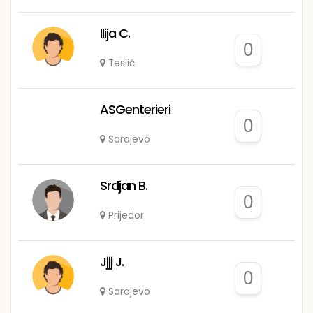
Ilija C.
0
Teslić
ASGenterieri
0
Sarajevo
Srdjan B.
0
Prijedor
Jjjj J.
0
Sarajevo