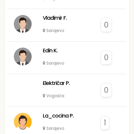
Vladimir F.
0
Sarajevo
Edin K.
0
Sarajevo
Električar P.
0
Vogošća
La_cocina P.
1
Sarajevo