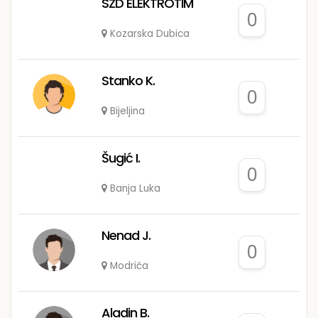
SZD ELEKTROTIM
0
Kozarska Dubica
Stanko K.
0
Bijeljina
Šugić I.
0
Banja Luka
Nenad J.
0
Modriča
Aladin B.