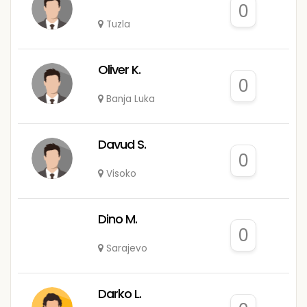
0
Tuzla
Oliver K.
0
Banja Luka
Davud S.
0
Visoko
Dino M.
0
Sarajevo
Darko L.