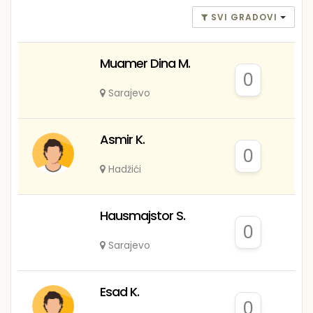
SVI GRADOVI
Muamer Dina M.
0
Sarajevo
Asmir K.
0
Hadžići
Hausmajstor S.
0
Sarajevo
Esad K.
0