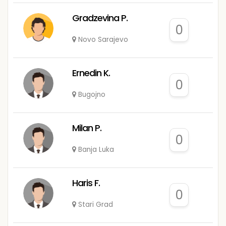
Gradzevina P.
0
Novo Sarajevo
Ernedin K.
0
Bugojno
Milan P.
0
Banja Luka
Haris F.
0
Stari Grad