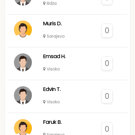
Ilidža
Muris D.
0
Sarajevo
Emsad H.
0
Visoko
Edvin T.
0
Visoko
Faruk B.
0
Sarajevo