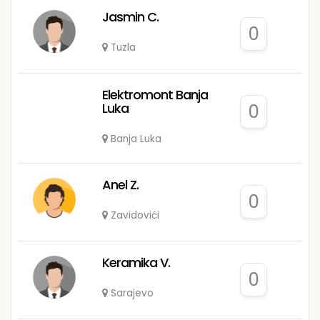
Jasmin C.
0
Tuzla
Elektromont Banja
Luka
0
Banja Luka
Anel Z.
0
Zavidovići
Keramika V.
0
Sarajevo