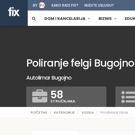
BY
KAKO RADI FIX?
NUDITE USLUGU?
DOM I KANCELARIJA
BIZNIS
EDU
Poliranje felgi Bugojno
Autolimar Bugojno
58
STRUČNJAKA
POČETNA
KATEGORIJE
VOZILA
POLIRANJE FELGI