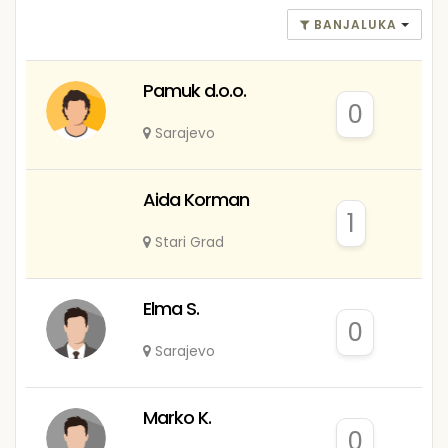
BANJALUKA
Pamuk d.o.o.
0
Sarajevo
Aida Korman
1
Stari Grad
Elma S.
0
Sarajevo
Marko K.
0