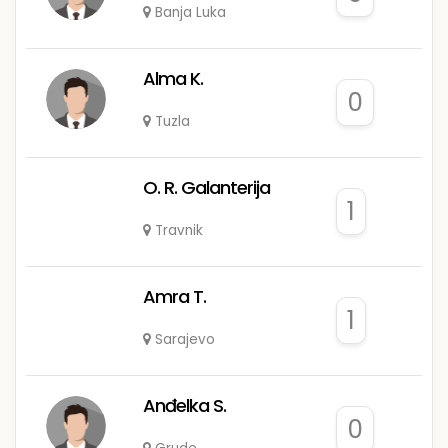
Banja Luka
Alma K.
0
Tuzla
O. R. Galanterija
1
Travnik
Amra T.
1
Sarajevo
Anđelka S.
0