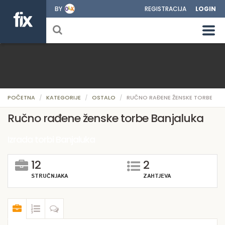
BY
REGISTRACIJA
LOGIN
POČETNA
KATEGORIJE
OSTALO
RUČNO RAĐENE ŽENSKE TORBE
Ručno rađene ženske torbe Banjaluka
Izrada torbi Banjaluka
12
2
STRUČNJAKA
ZAHTJEVA