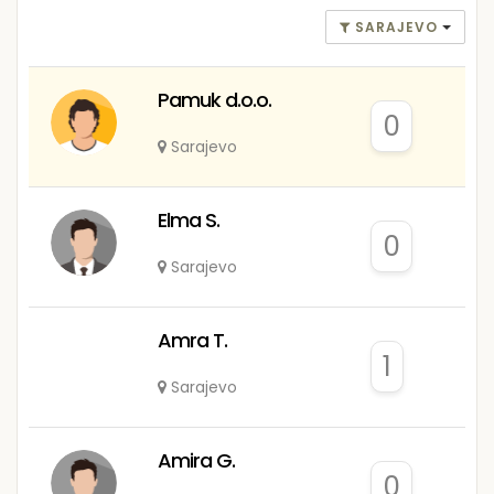
SARAJEVO
Pamuk d.o.o.
0
Sarajevo
Elma S.
0
Sarajevo
Amra T.
1
Sarajevo
Amira G.
0