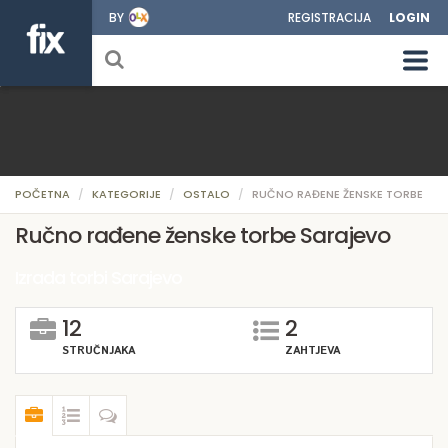
BY
REGISTRACIJA
LOGIN
POČETNA
KATEGORIJE
OSTALO
RUČNO RAĐENE ŽENSKE TORBE
Ručno rađene ženske torbe Sarajevo
Izrada torbi Sarajevo
12
2
STRUČNJAKA
ZAHTJEVA