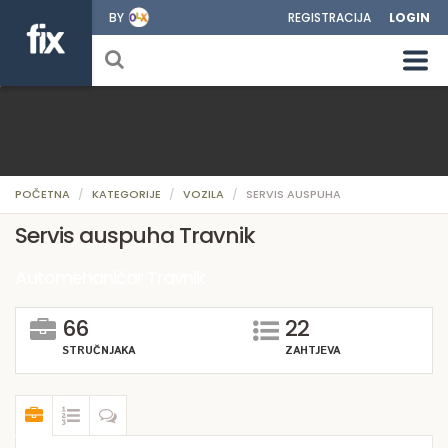
BY
REGISTRACIJA
LOGIN
POČETNA
KATEGORIJE
VOZILA
SERVIS AUSPUHA
Servis auspuha Travnik
Automehaničar Travnik
66
22
STRUČNJAKA
ZAHTJEVA