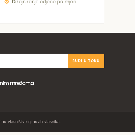
Dizajniranje odjeće po mjeri
BUDI U TOKU
venim mrežama
no vlasništvo njihovih vlasnika.