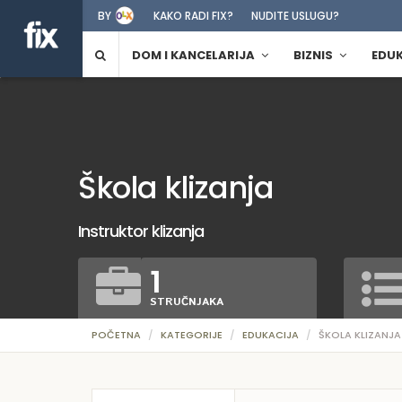
BY
KAKO RADI FIX?
NUDITE USLUGU?
DOM I KANCELARIJA
BIZNIS
EDU
Škola klizanja
Instruktor klizanja
1
STRUČNJAKA
POČETNA
KATEGORIJE
EDUKACIJA
ŠKOLA KLIZANJA