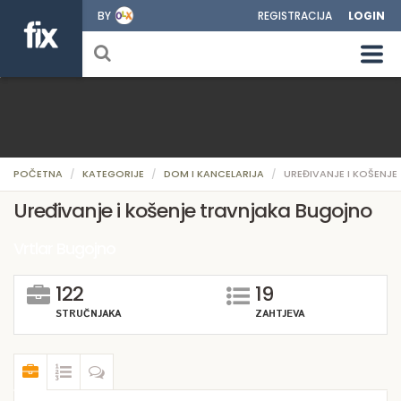
BY
REGISTRACIJA
LOGIN
POČETNA
KATEGORIJE
DOM I KANCELARIJA
UREĐIVANJE I KOŠENJ
Uređivanje i košenje travnjaka Bugojno
Vrtlar Bugojno
122
19
STRUČNJAKA
ZAHTJEVA