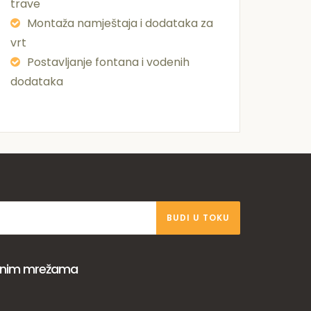
trave
Montaža namještaja i dodataka za
vrt
Postavljanje fontana i vodenih
dodataka
BUDI U TOKU
venim mrežama