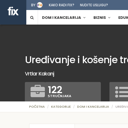
BY
KAKO RADI FIX?
NUDITE USLUGU?
DOM I KANCELARIJA
BIZNIS
EDU
Uređivanje i košenje 
Vrtlar Kakanj
122
STRUČNJAKA
POČETNA
KATEGORIJE
DOM I KANCELARIJA
UREĐIV