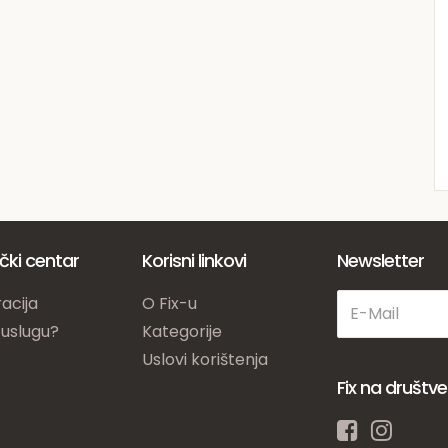
ički centar
Korisni linkovi
Newsletter
acija
O Fix-u
 uslugu?
Kategorije
Uslovi korištenja
Fix na društ