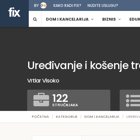
BY
KAKO RADI FIX?
NUDITE USLUGU?
DOM I KANCELARIJA
BIZNIS
EDU
Uređivanje i košenje t
Vrtlar Visoko
122
STRUČNJAKA
POČETNA
KATEGORIJE
DOM I KANCELARIJA
UREĐIV