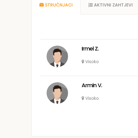
STRUČNJACI
AKTIVNI ZAHTJEVI
Irmel Z.
Visoko
Armin V.
Visoko