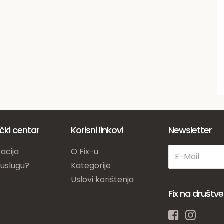
ički centar
Korisni linkovi
Newsletter
acija
O Fix-u
 uslugu?
Kategorije
Uslovi korištenja
Fix na društ