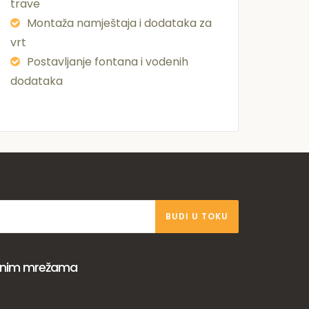
trave
Montaža namještaja i dodataka za
vrt
Postavljanje fontana i vodenih
dodataka
BUDI U TOKU
venim mrežama