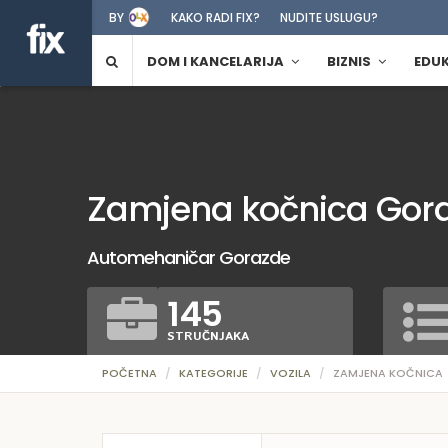
BY
KAKO RADI FIX?
NUDITE USLUGU?
DOM I KANCELARIJA
BIZNIS
EDU
Zamjena kočnica Gor
Automehaničar Gorazde
145
STRUČNJAKA
POČETNA
KATEGORIJE
VOZILA
ZAMJENA KOČNICA