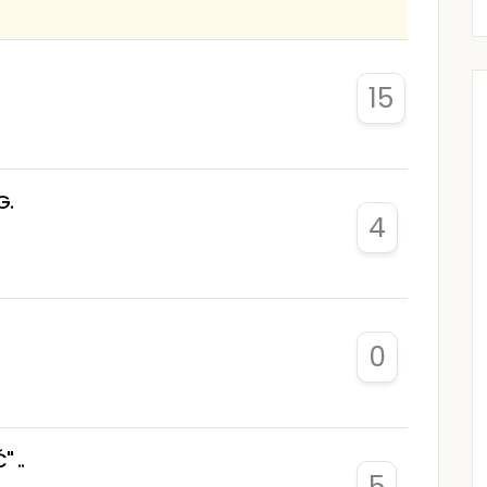
15
G.
4
0
 ..
5