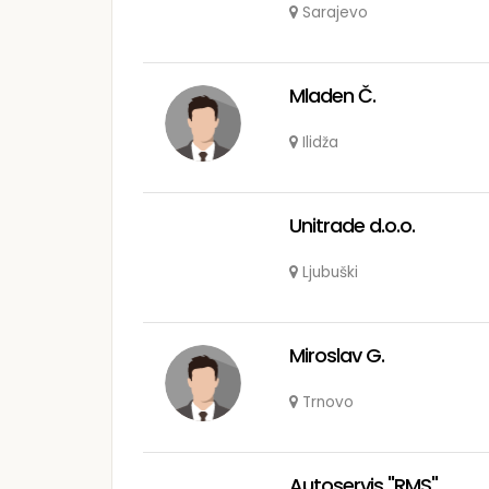
Sarajevo
Mladen Č.
Ilidža
Unitrade d.o.o.
Ljubuški
Miroslav G.
Trnovo
Autoservis "RMS"