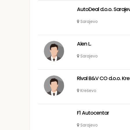
AutoDeal d.o.o. Saraje
Sarajevo
Alen L.
Sarajevo
Rival B&V CO d.o.o. Kr
Kreševo
F1 Autocentar
Sarajevo