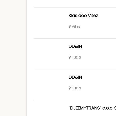
Klas doo Vitez
Vitez
DD&IN
Tuzla
DD&IN
Tuzla
"DJEEM-TRANS" d.o.o. 