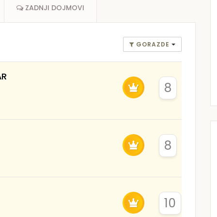
ZADNJI DOJMOVI
GORAZDE
AR
8
8
10