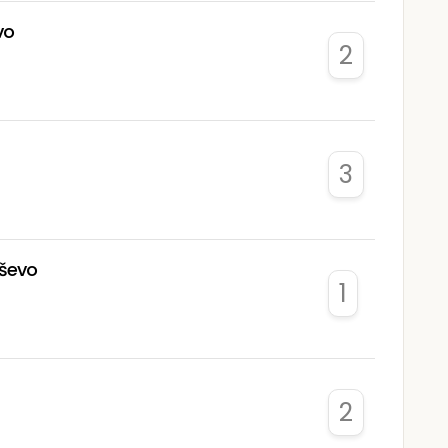
vo
2
3
eševo
1
2