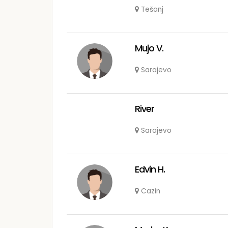
Tešanj
Mujo V.
Sarajevo
River
Sarajevo
Edvin H.
Cazin