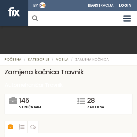
BY
REGISTRACIJA
LOGIN
POČETNA
KATEGORIJE
VOZILA
ZAMJENA KOČNICA
Zamjena kočnica Travnik
Automehaničar Travnik
145
28
STRUČNJAKA
ZAHTJEVA