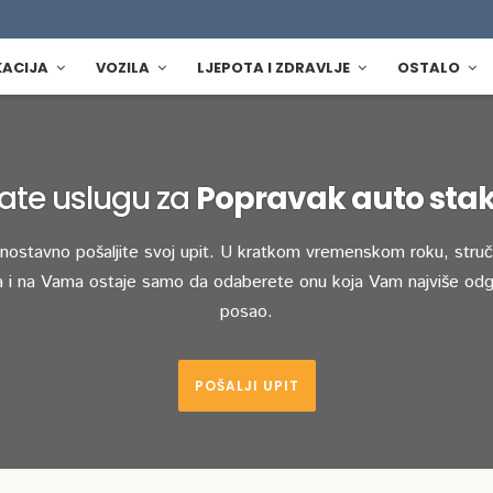
KACIJA
VOZILA
LJEPOTA I ZDRAVLJE
OSTALO
ate uslugu za
Popravak auto sta
dnostavno pošaljite svoj upit. U kratkom vremenskom roku, stručn
 i na Vama ostaje samo da odaberete onu koja Vam najviše odg
posao.
POŠALJI UPIT