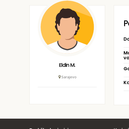
P
Da
Mo
vo
Eldin M.
Gd
Sarajevo
Ka