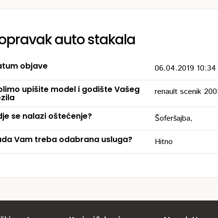
opravak auto stakala
tum objave
06.04.2019 10:34
limo upišite model i godište Vašeg
renault scenik 200
zila
je se nalazi oštećenje?
Šoferšajba,
da Vam treba odabrana usluga?
Hitno