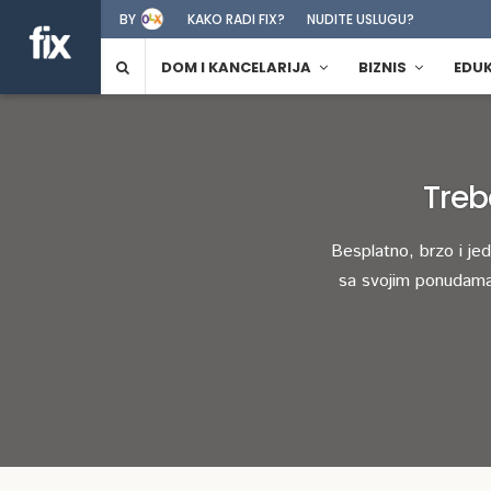
BY
KAKO RADI FIX?
NUDITE USLUGU?
DOM I KANCELARIJA
BIZNIS
EDU
Treb
Besplatno, brzo i je
sa svojim ponudama