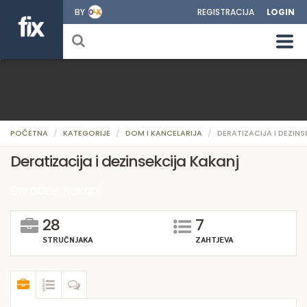
BY
REGISTRACIJA
LOGIN
POČETNA
KATEGORIJE
DOM I KANCELARIJA
DERATIZACIJA I DEZINS
Deratizacija i dezinsekcija Kakanj
Deratizer Kakanj
28
7
STRUČNJAKA
ZAHTJEVA