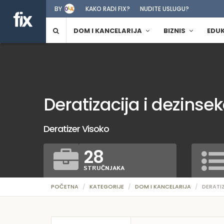
BY
KAKO RADI FIX?
NUDITE USLUGU?
DOM I KANCELARIJA
BIZNIS
EDU
Deratizacija i dezinsek
Deratizer Visoko
28
STRUČNJAKA
POČETNA
KATEGORIJE
DOM I KANCELARIJA
DERATIZ