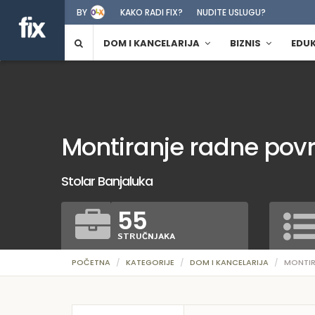
BY
KAKO RADI FIX?
NUDITE USLUGU?
DOM I KANCELARIJA
BIZNIS
EDU
Montiranje radne povr
Stolar Banjaluka
55
STRUČNJAKA
POČETNA
KATEGORIJE
DOM I KANCELARIJA
MONTIR