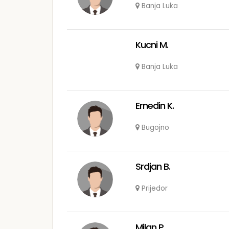
Banja Luka
Kucni M.
Banja Luka
Ernedin K.
Bugojno
Srdjan B.
Prijedor
Milan P.