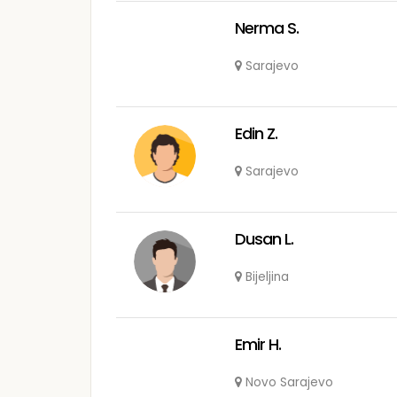
Nerma S.
Sarajevo
Edin Z.
Sarajevo
Dusan L.
Bijeljina
Emir H.
Novo Sarajevo