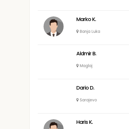
Marko K.
Banja Luka
Aldmir B.
Maglaj
Dario D.
Sarajevo
Haris K.