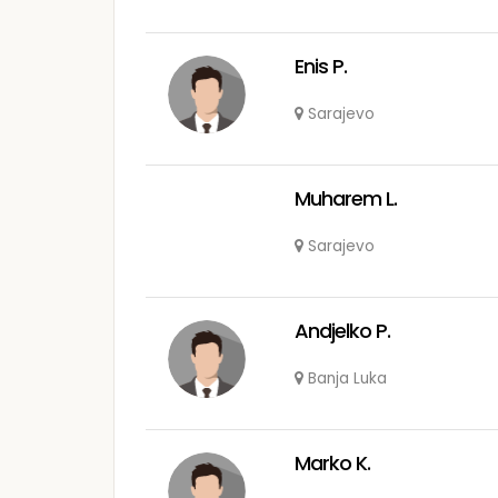
Enis P.
Sarajevo
Muharem L.
Sarajevo
Andjelko P.
Banja Luka
Marko K.