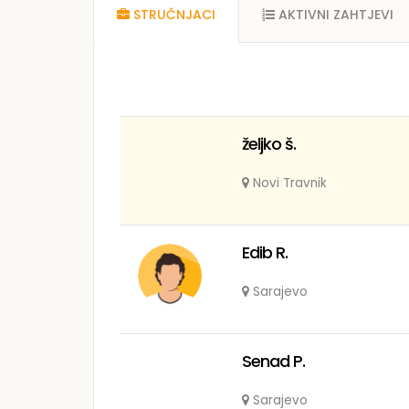
STRUČNJACI
AKTIVNI ZAHTJEVI
željko š.
Novi Travnik
Edib R.
Sarajevo
Senad P.
Sarajevo