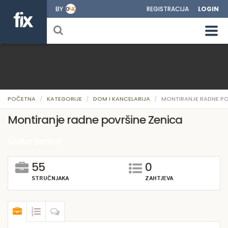
BY
REGISTRACIJA
LOGIN
POČETNA
KATEGORIJE
DOM I KANCELARIJA
MONTIRANJE RADNE PO
Montiranje radne površine Zenica
Stolar Zenica
55
0
STRUČNJAKA
ZAHTJEVA