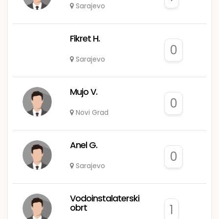
Sarajevo
Fikret H.
0
Sarajevo
Mujo V.
0
Novi Grad
Anel G.
0
Sarajevo
Vodoinstalaterski
obrt
1