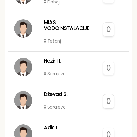
Doboj
MIAS
VODOINSTALACIJE
0
Tešanj
Nezir H.
0
Sarajevo
Dževad S.
0
Sarajevo
Adis I.
0