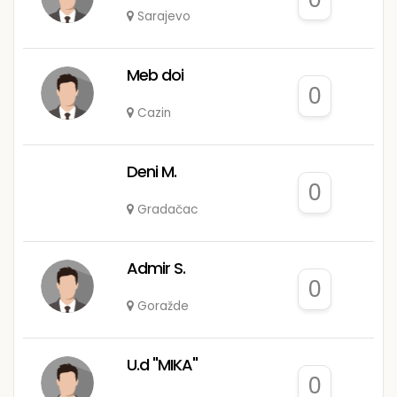
Sarajevo
Meb doi
0
Cazin
Deni M.
0
Gradačac
Admir S.
0
Goražde
U.d "MIKA"
0