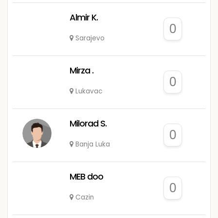
Almir K.
0
Sarajevo
Mirza .
0
Lukavac
Milorad S.
0
Banja Luka
MEB doo
0
Cazin