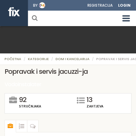
BY
REGISTRACIJA
LOGIN
POČETNA
KATEGORIJE
DOM I KANCELARIJA
POPRAVAK I SERVIS JA
Popravak i servis jacuzzi-ja
Vodoinstalater
92
13
STRUČNJAKA
ZAHTJEVA