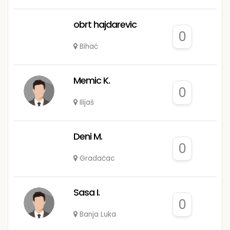
obrt hajdarevic
0
Bihać
Memic K.
0
Ilijaš
Deni M.
0
Gradačac
Sasa I.
0
Banja Luka