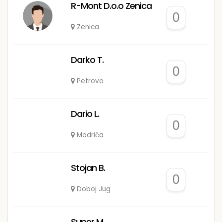
R-Mont D.o.o Zenica
0
Zenica
Darko T.
0
Petrovo
Dario L.
0
Modriča
Stojan B.
0
Doboj Jug
Super M.