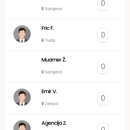
0
Sarajevo
Fric F.
0
Tuzla
Muamer Ž.
0
Sarajevo
Emir V.
0
Zenica
Agencija Z.
0