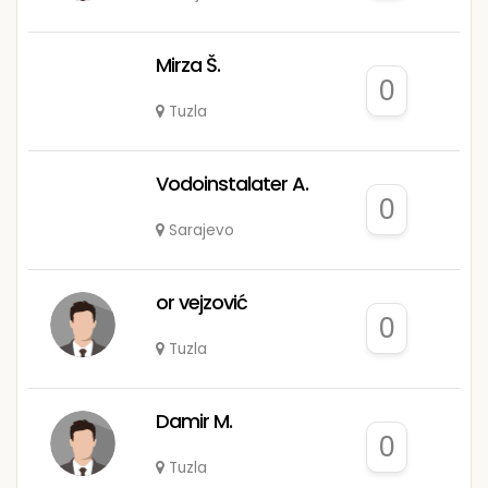
Mirza Š.
0
Tuzla
Vodoinstalater A.
0
Sarajevo
or vejzović
0
Tuzla
Damir M.
0
Tuzla