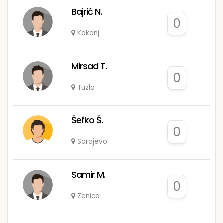
Bajrić N.
0
Kakanj
Mirsad T.
0
Tuzla
Šefko Š.
0
Sarajevo
Samir M.
0
Zenica