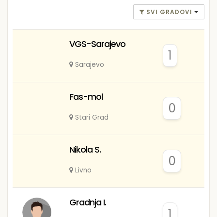
SVI GRADOVI
VGS-Sarajevo
1
Sarajevo
Fas-mol
0
Stari Grad
Nikola S.
0
Livno
Gradnja I.
1