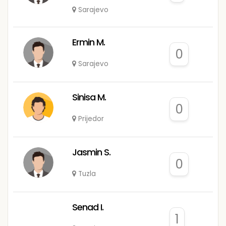
Sarajevo
Ermin M.
0
Sarajevo
Sinisa M.
0
Prijedor
Jasmin S.
0
Tuzla
Senad I.
1