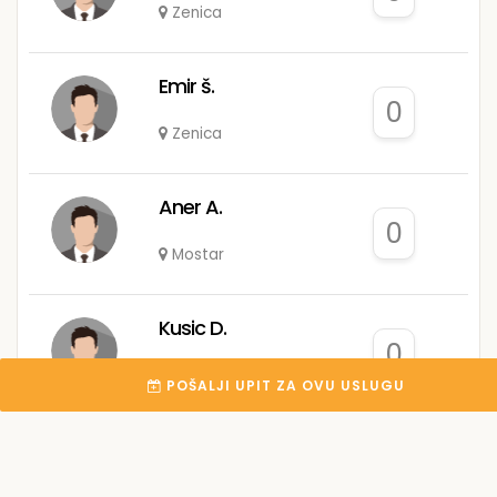
Zenica
Emir š.
0
Zenica
Aner A.
0
Mostar
Kusic D.
0
Banja Luka
POŠALJI UPIT ZA OVU USLUGU
SINISA M.
0
Prijedor