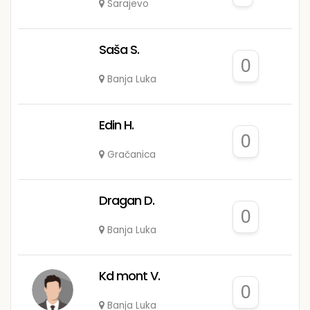
Sarajevo
Saša S.
0
Banja Luka
Edin H.
0
Gračanica
Dragan D.
0
Banja Luka
Kd mont V.
0
Banja Luka