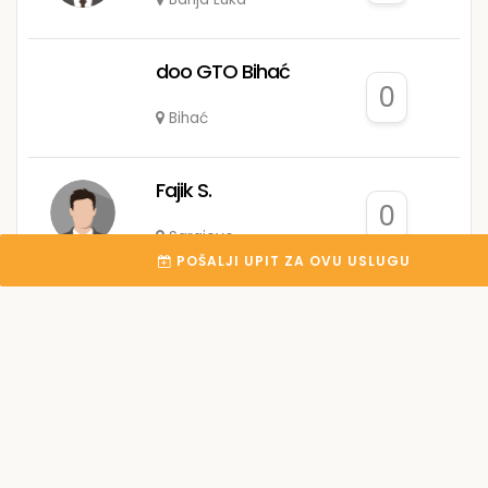
doo GTO Bihać
0
Bihać
Fajik S.
0
Sarajevo
POŠALJI UPIT ZA OVU USLUGU
Mesa H.
0
Živinice