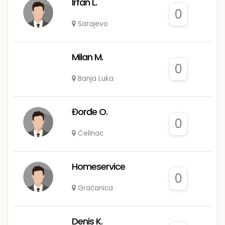
Irfan L.
0
Sarajevo
Milan M.
0
Banja Luka
Đorđe O.
0
Čelinac
Homeservice
0
Gračanica
Denis K.