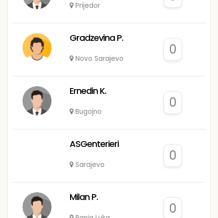
Prijedor
Gradzevina P.
0
Novo Sarajevo
Ernedin K.
0
Bugojno
ASGenterieri
0
Sarajevo
Milan P.
0
Banja Luka