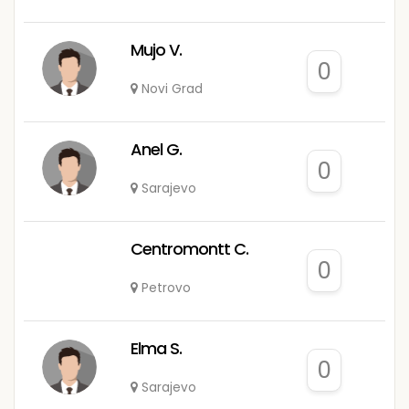
Mujo V.
0
Novi Grad
Anel G.
0
Sarajevo
Centromontt C.
0
Petrovo
Elma S.
0
Sarajevo