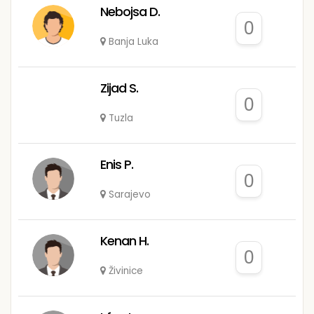
Nebojsa D.
0
Banja Luka
Zijad S.
0
Tuzla
Enis P.
0
Sarajevo
Kenan H.
0
Živinice