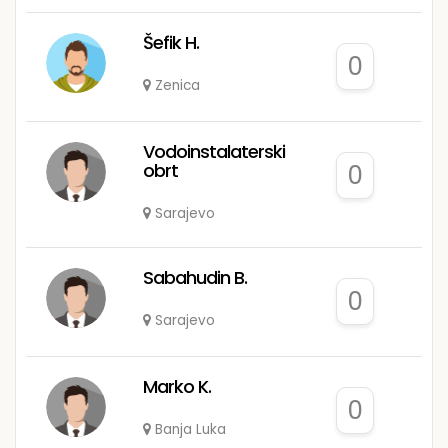
Šefik H.
0
Zenica
Vodoinstalaterski
obrt
0
Sarajevo
Sabahudin B.
0
Sarajevo
Marko K.
0
Banja Luka