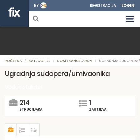
BY
REGISTRACIJA
LOGIN
POČETNA
KATEGORIJE
DOM I KANCELARIJA
UGRADNJA SUDOPERA
Ugradnja sudopera/umivaonika
Vodoinstalater
214
1
STRUČNJAKA
ZAHTJEVA