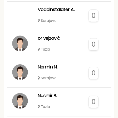
Vodoinstalater A.
0
Sarajevo
or vejzović
0
Tuzla
Nermin N.
0
Sarajevo
Nusmir B.
0
Tuzla