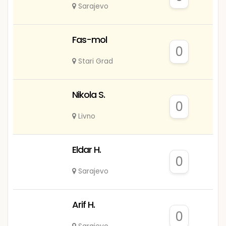
Sarajevo
Fas-mol
0
Stari Grad
Nikola S.
0
Livno
Eldar H.
0
Sarajevo
Arif H.
0