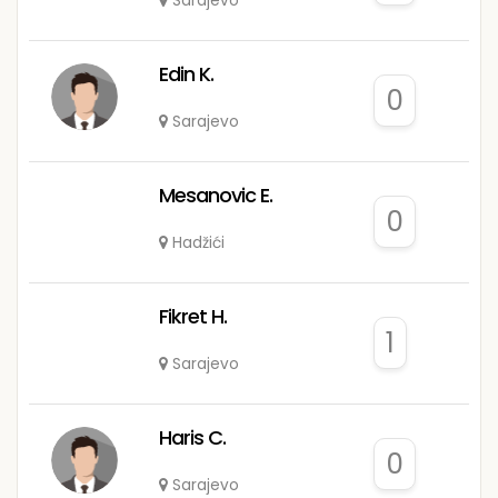
Sarajevo
Edin K.
0
Sarajevo
Mesanovic E.
0
Hadžići
Fikret H.
1
Sarajevo
Haris C.
0
Sarajevo