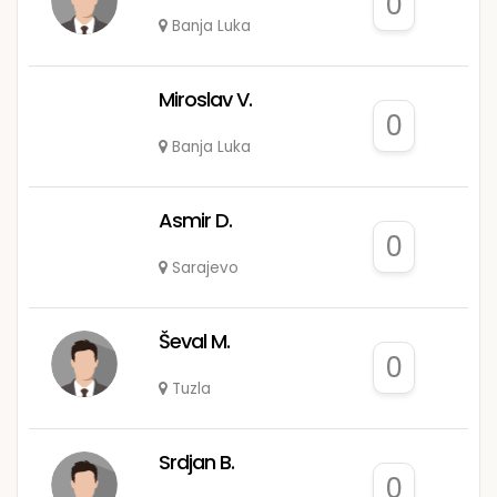
0
Banja Luka
Miroslav V.
0
Banja Luka
Asmir D.
0
Sarajevo
Ševal M.
0
Tuzla
Srdjan B.
0