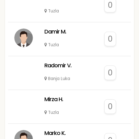
0
Tuzla
Damir M.
0
Tuzla
Radomir V.
0
Banja Luka
Mirza H.
0
Tuzla
Marko K.