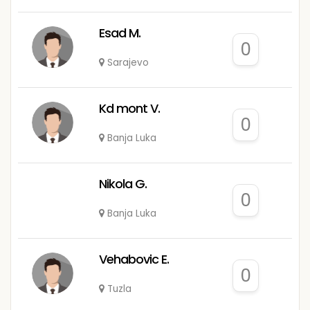
Esad M.
0
Sarajevo
Kd mont V.
0
Banja Luka
Nikola G.
0
Banja Luka
Vehabovic E.
0
Tuzla