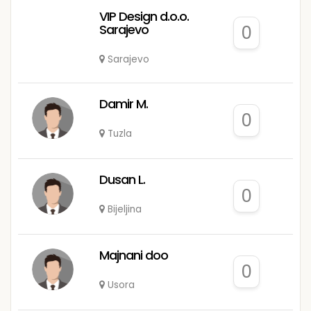
VIP Design d.o.o.
Sarajevo
0
Sarajevo
Damir M.
0
Tuzla
Dusan L.
0
Bijeljina
Majnani doo
0
Usora