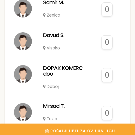
Samir M.
0
Zenica
Davud S.
0
Visoko
DOPAK KOMERC
doo
0
Doboj
Mirsad T.
0
Tuzla
POŠALJI UPIT ZA OVU USLUGU