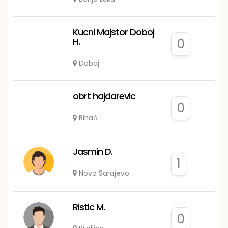
Kucni Majstor Doboj
H.
0
Doboj
obrt hajdarevic
0
Bihać
Jasmin D.
1
Novo Sarajevo
Ristic M.
0