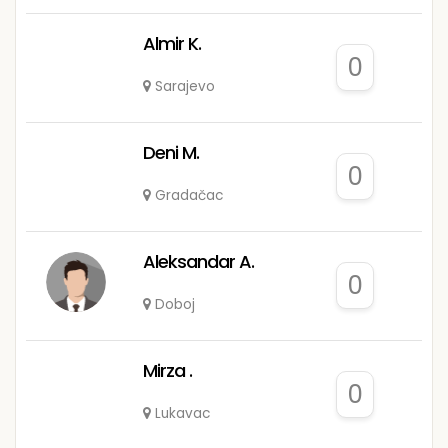
Almir K.
0
Sarajevo
Deni M.
0
Gradačac
Aleksandar A.
0
Doboj
Mirza .
0
Lukavac