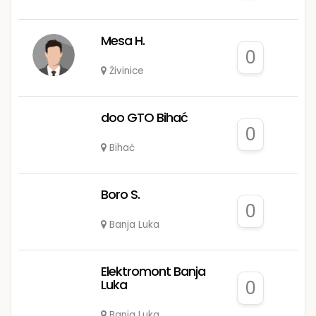
Mesa H.
0
Živinice
doo GTO Bihać
0
Bihać
Boro S.
0
Banja Luka
Elektromont Banja
Luka
0
Banja Luka