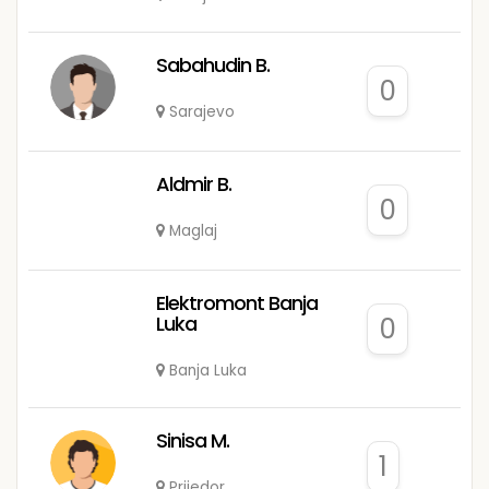
Sabahudin B.
0
Sarajevo
Aldmir B.
0
Maglaj
Elektromont Banja
Luka
0
Banja Luka
Sinisa M.
1
Prijedor