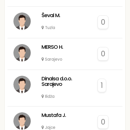
Ševal M.
0
Tuzla
MERSO H.
0
Sarajevo
Dinalsa d.o.o.
Sarajevo
1
Ilidža
Mustafa J.
0
Jajce