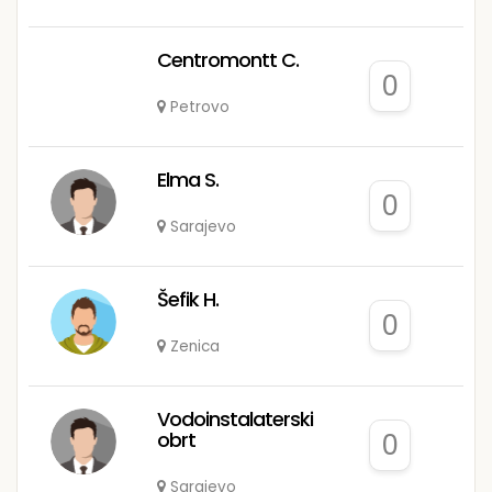
Centromontt C.
0
Petrovo
Elma S.
0
Sarajevo
Šefik H.
0
Zenica
Vodoinstalaterski
obrt
0
Sarajevo