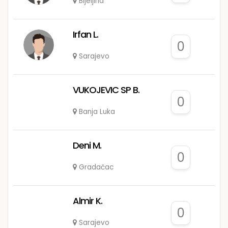
Bijeljina
Irfan L.
0
Sarajevo
VUKOJEVIC SP B.
0
Banja Luka
Deni M.
0
Gradačac
Almir K.
0
Sarajevo