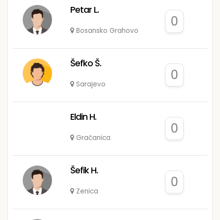
Petar L.
0
Bosansko Grahovo
Šefko Š.
0
Sarajevo
Eldin H.
0
Gračanica
Šefik H.
0
Zenica