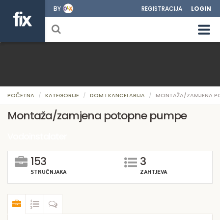
BY
REGISTRACIJA
LOGIN
POČETNA
KATEGORIJE
DOM I KANCELARIJA
MONTAŽA/ZAMJENA P
Montaža/zamjena potopne pumpe
Vodoinstalater
153
3
STRUČNJAKA
ZAHTJEVA