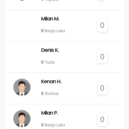
Milan M.
0
Banja Luka
Denis K.
0
Tuzla
Kenan H.
0
Živinice
Milan P.
0
Banja Luka