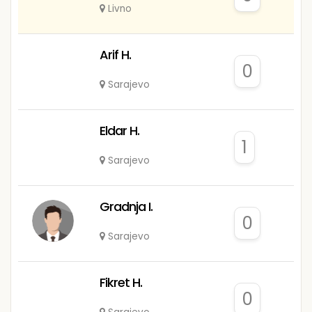
Livno
Arif H.
0
Sarajevo
Eldar H.
1
Sarajevo
Gradnja I.
0
Sarajevo
Fikret H.
0