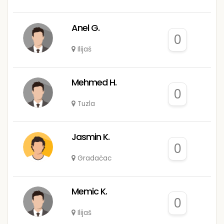
Anel G.
0
Ilijaš
Mehmed H.
0
Tuzla
Jasmin K.
0
Gradačac
Memic K.
0
Ilijaš